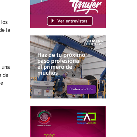
 los
de la
0 una
s de
te