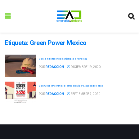
Etiqueta:
Green Power Mexico
Enel suministra energía a fábricas de Mondelez
POR
REDACCIÓN
DICIEMBRE 19, 2020
Enel Green Power Mexico, entre los Súper Espacios de Trabajo
POR
REDACCIÓN
SEPTIEMBRE 7, 2020