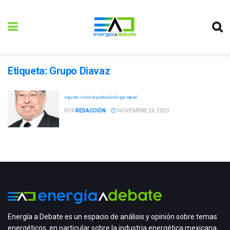
Etiqueta:
Grupo Diavaz
Urgente, elevar la producción de gas natural
POR
REDACCIÓN
NOVIEMBRE 24, 2020
Energía a Debate es un espacio de análisis y opinión sobre temas
energéticos, en particular sobre la industria energética mexicana,