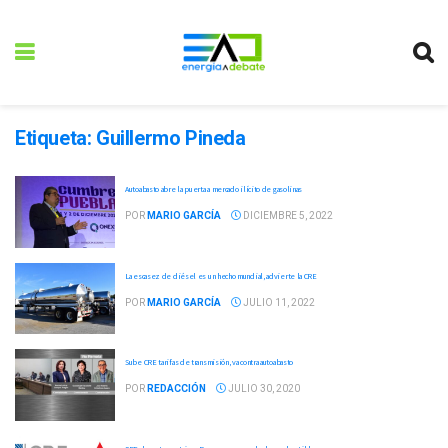
Etiqueta:
Guillermo Pineda
Autoabasto abre la puerta a mercado ilícito de gasolinas
POR
MARIO GARCÍA
DICIEMBRE 5, 2022
La escasez de diésel es un hecho mundial, advierte la CRE
POR
MARIO GARCÍA
JULIO 11, 2022
Sube CRE tarifas de transmisión, va contra autoabasto
POR
REDACCIÓN
JULIO 30, 2020