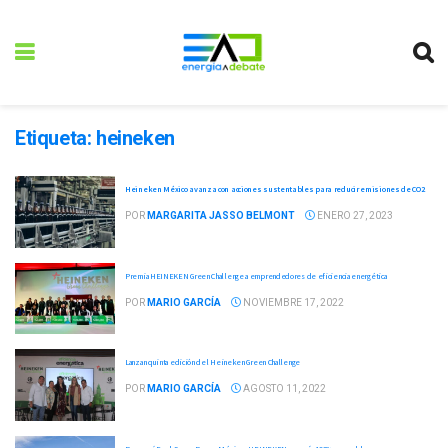
Etiqueta:
heineken
Heineken México avanza con acciones sustentables para reducir emisiones de CO2
POR
MARGARITA JASSO BELMONT
ENERO 27, 2023
Premia HEINEKEN Green Challenge a emprendedores de eficiencia energética
POR
MARIO GARCÍA
NOVIEMBRE 17, 2022
Lanzan quinta edición del Heineken Green Challenge
POR
MARIO GARCÍA
AGOSTO 11, 2022