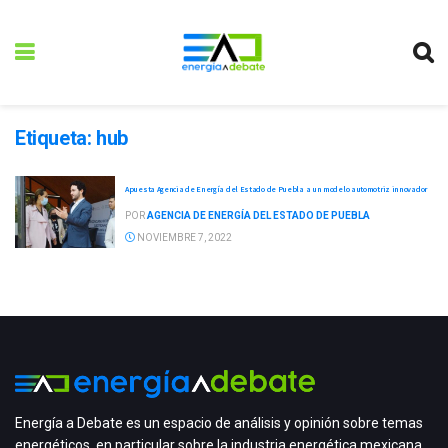
Etiqueta:
hub
Apuesta Agencia de Energía del Estado de Puebla a un modelo automotriz innovador
POR
AGENCIA DE ENERGÍA DEL ESTADO DE PUEBLA
NOVIEMBRE 7, 2022
Energía a Debate es un espacio de análisis y opinión sobre temas
energéticos, en particular sobre la industria energética mexicana,