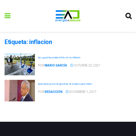
Etiqueta:
inflacion
Gas y gasolina, combustibles de la inflación
POR
MARIO GARCÍA
OCTUBRE 22, 2021
Aumentaría precio de gasolinas 40 centavos anual: AMLO
POR
REDACCIÓN
DICIEMBRE 1, 2017