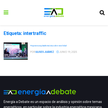
Etiqueta:
intertraffic
Proponen una plataforma única sobre movilidad
POR
ULISES JUÁREZ
JUNIO 19, 2025
Energía a Debate es un espacio de análisis y opinión sobre temas
energéticos, en particular sobre la industria energética mexicana,