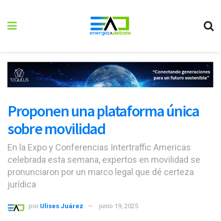
Proponen una plataforma única
sobre movilidad
En la Expo y Conferencias Intertraffic Americas
celebrada esta semana, expertos en movilidad se
pronunciaron por un marco legal que dé certeza
jurídica
por
Ulises Juárez
junio 19, 2025