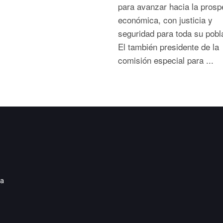
para avanzar hacia la prosp
económica, con justicia y
seguridad para toda su pob
El también presidente de la
comisión especial para ...
ia