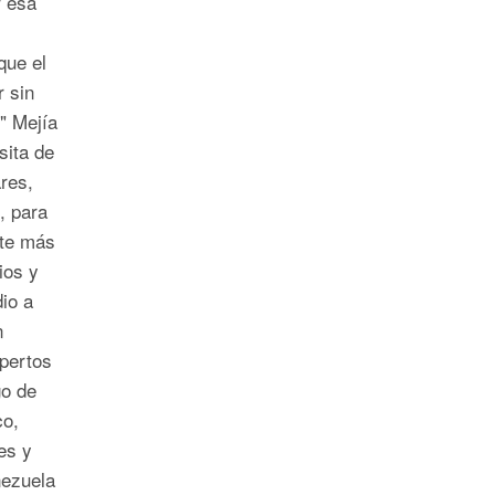
 esa
que el
r sin
." Mejía
sita de
res,
, para
nte más
ios y
io a
n
pertos
go de
co,
es y
nezuela