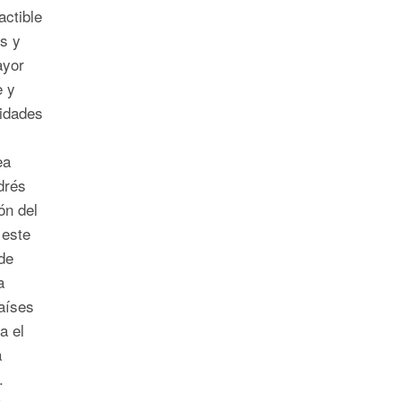
actible
s y
ayor
e y
lidades
ea
drés
ón del
 este
de
a
aíses
a el
a
.