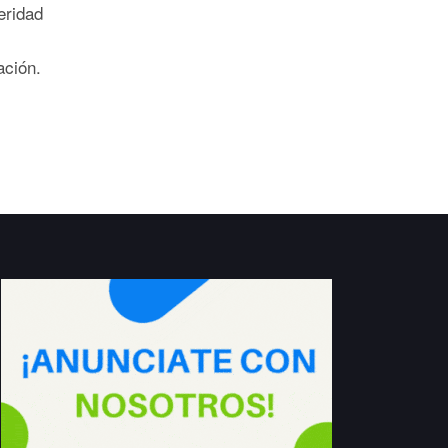
eridad
lación.