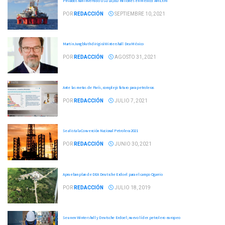
Privados han invertido USD 18,000 millones en México: AMEXHI
POR
REDACCIÓN
SEPTIEMBRE 10, 2021
Martin Jungbluth dirigirá Wintershall Dea México
POR
REDACCIÓN
AGOSTO 31, 2021
Ante las metas de París, complejo futuro para petroleras
POR
REDACCIÓN
JULIO 7, 2021
Se alista la Convención Nacional Petrolera 2021
POR
REDACCIÓN
JUNIO 30, 2021
Aprueban plan de DEA Deutsche Erdoel para el campo Ogarrio
POR
REDACCIÓN
JULIO 18, 2019
Se unen Wintershall y Deutsche Erdoel; nuevo líder petrolero europeo