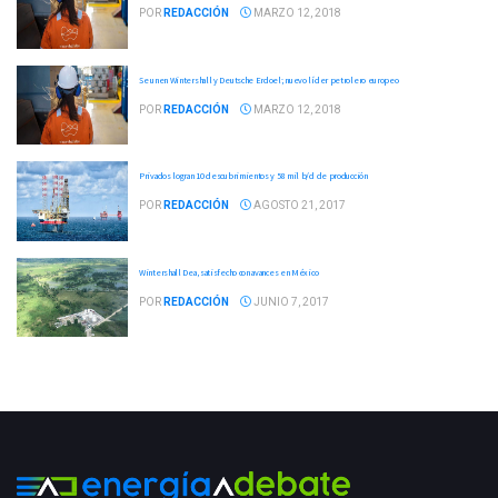
POR
REDACCIÓN
MARZO 12, 2018
Se unen Wintershall y Deutsche Erdoel; nuevo líder petrolero europeo
POR
REDACCIÓN
MARZO 12, 2018
Privados logran 10 descubrimientos y 58 mil b/d de producción
POR
REDACCIÓN
AGOSTO 21, 2017
Wintershall Dea, satisfecho con avances en México
POR
REDACCIÓN
JUNIO 7, 2017