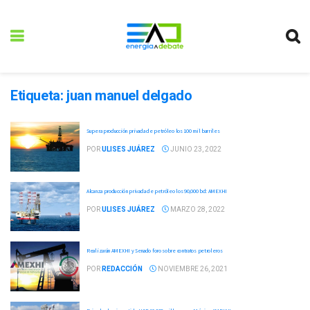
Etiqueta:
juan manuel delgado
Supera producción privada de petróleo los 100 mil barriles
POR
ULISES JUÁREZ
JUNIO 23, 2022
Alcanza producción privada de petróleo los 90,000 bd: AMEXHI
POR
ULISES JUÁREZ
MARZO 28, 2022
Realizarán AMEXHI y Senado foro sobre contratos petroleros
POR
REDACCIÓN
NOVIEMBRE 26, 2021