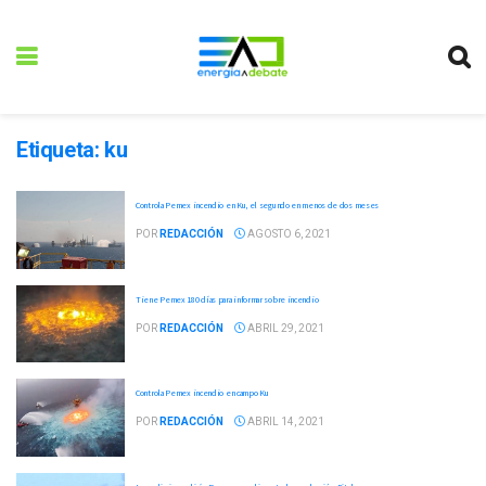
Etiqueta:
ku
Controla Pemex incendio en Ku, el segundo en menos de dos meses
POR
REDACCIÓN
AGOSTO 6, 2021
Tiene Pemex 180 días para informar sobre incendio
POR
REDACCIÓN
ABRIL 29, 2021
Controla Pemex incendio en campo Ku
POR
REDACCIÓN
ABRIL 14, 2021