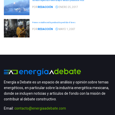
Incendio impedirá a Pemex cumplir meta de producción: Fitch
POR
REDACCIÓN
ENERO 25, 2017
Pemex restablecerá la producción perdida el lunes
POR
REDACCIÓN
MAYO 1, 2007
Energía a Debate es un espacio de análisis y opinión sobre temas
energéticos, en particular sobre la industria energética mexicana,
donde se incluyen noticias y artículos de fondo con la misión de
contribuir al debate constructivo.
Email:
contacto@energiaadebate.com