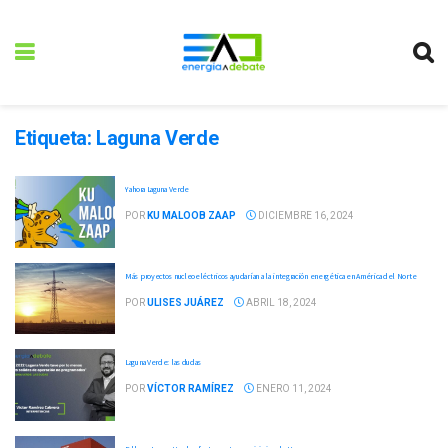
Etiqueta:
Laguna Verde
Y ahora Laguna Verde
POR
KU MALOOB ZAAP
DICIEMBRE 16, 2024
Más proyectos nucleoeléctricos ayudarían a la integración energética en América del Norte
POR
ULISES JUÁREZ
ABRIL 18, 2024
Laguna Verde: las dudas
POR
VÍCTOR RAMÍREZ
ENERO 11, 2024