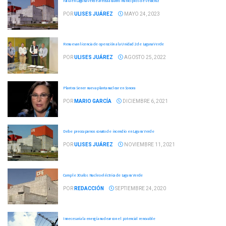
Falla en Laguna Verde afecta a cuatro municipios de Veracruz
POR
ULISES JUÁREZ
MAYO 24, 2023
Renuevan licencia de operación a la Unidad 2 de Laguna Verde
POR
ULISES JUÁREZ
AGOSTO 25, 2022
Plantea Sener nueva planta nuclear en Sonora
POR
MARIO GARCÍA
DICIEMBRE 6, 2021
Debe preocuparnos conato de incendio en Laguna Verde
POR
ULISES JUÁREZ
NOVIEMBRE 11, 2021
Cumple 30 años Nucleoeléctrica de Laguna Verde
POR
REDACCIÓN
SEPTIEMBRE 24, 2020
Innecesaria la energía nuclear con el potencial renovable