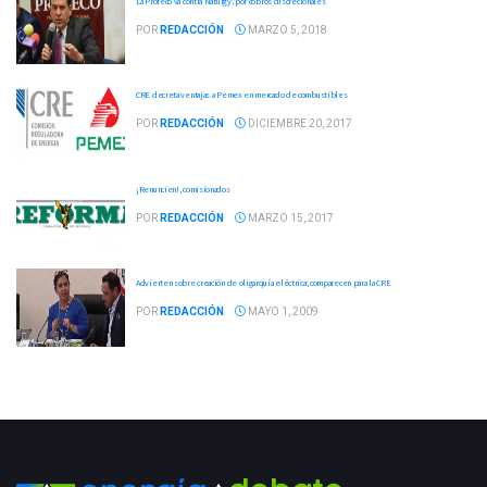
La Profeco va contra Naturgy, por cobros discrecionales
POR
REDACCIÓN
MARZO 5, 2018
CRE decreta ventajas a Pemex en mercado de combustibles
POR
REDACCIÓN
DICIEMBRE 20, 2017
¡Renuncien!, comisionados
POR
REDACCIÓN
MARZO 15, 2017
Advierten sobre creación de oligarquía eléctrica; comparecen para la CRE
POR
REDACCIÓN
MAYO 1, 2009