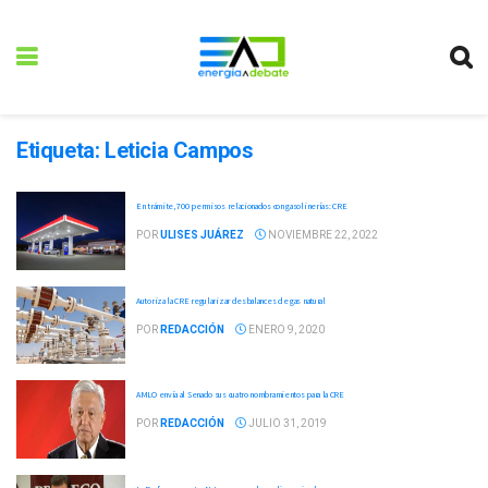
Etiqueta:
Leticia Campos
En trámite, 700 permisos relacionados con gasolinerías: CRE
POR
ULISES JUÁREZ
NOVIEMBRE 22, 2022
Autoriza la CRE regularizar desbalances de gas natural
POR
REDACCIÓN
ENERO 9, 2020
AMLO envía al Senado sus cuatro nombramientos para la CRE
POR
REDACCIÓN
JULIO 31, 2019