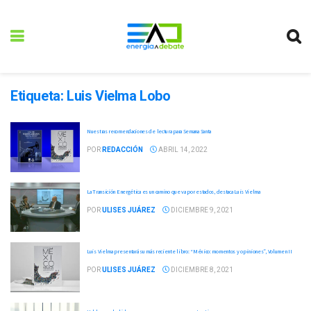
Etiqueta:
Luis Vielma Lobo
Nuestras recomendaciones de lectura para Semana Santa
POR
REDACCIÓN
ABRIL 14, 2022
La Transición Energética es un camino que va por estados, destaca Luis Vielma
POR
ULISES JUÁREZ
DICIEMBRE 9, 2021
Luis Vielma presentará su más reciente libro: “México: momentos y opiniones”, Volumen II
POR
ULISES JUÁREZ
DICIEMBRE 8, 2021