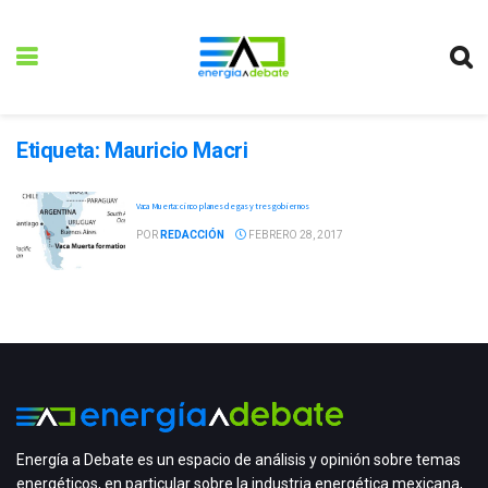
Etiqueta:
Mauricio Macri
Vaca Muerta: cinco planes de gas y tres gobiernos
POR
REDACCIÓN
FEBRERO 28, 2017
Energía a Debate es un espacio de análisis y opinión sobre temas
energéticos, en particular sobre la industria energética mexicana,