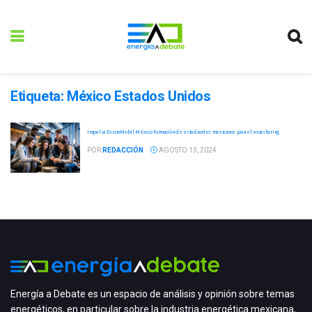
Etiqueta:
México Estados Unidos
Impulsa ExxonMobil México formación de estudiantes mexicanos para el nearshoring
POR
REDACCIÓN
AGOSTO 13, 2024
Energía a Debate es un espacio de análisis y opinión sobre temas
energéticos, en particular sobre la industria energética mexicana,