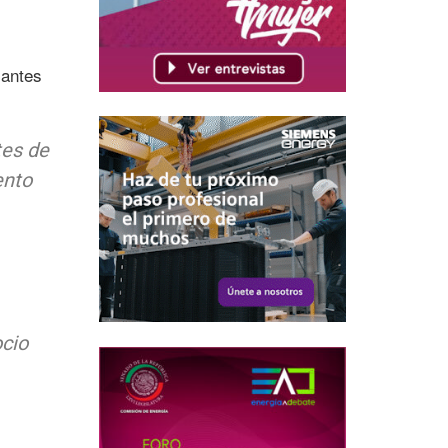
cantes
tes de
ento
ocio