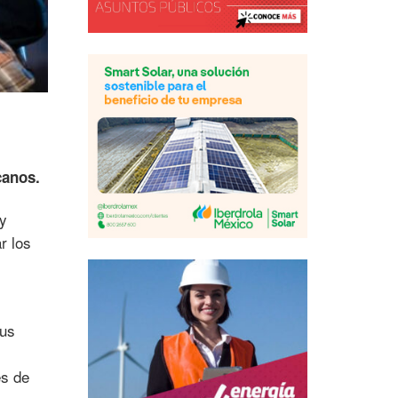
canos.
y
r los
sus
és de