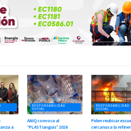
D
RESPONSABILIDAD
RESPONSABILIDAD
SOCIAL
SOCIAL
a
ANIQ convoca al
Piden reubicar escu
canza a
“PLASTianguis” 2026
cercanas a la refiner