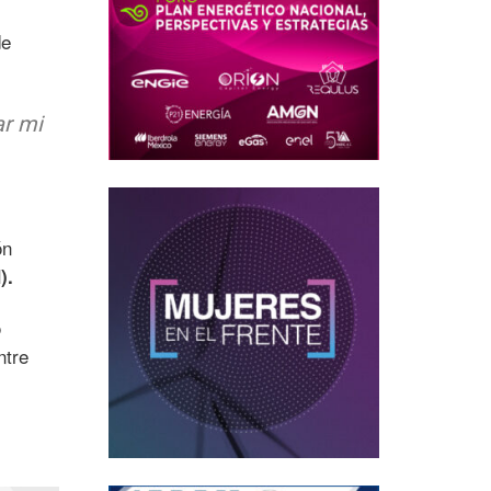
de
ar mi
ón
).
o
ntre