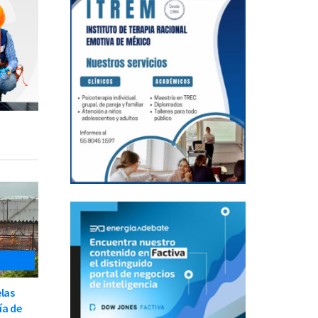
elas
ía de