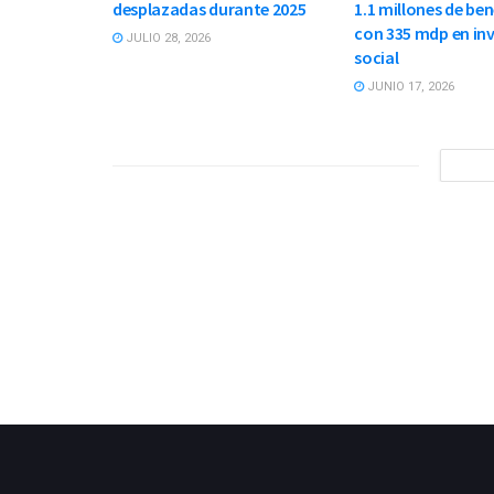
desplazadas durante 2025
1.1 millones de be
con 335 mdp en in
JULIO 28, 2026
social
JUNIO 17, 2026