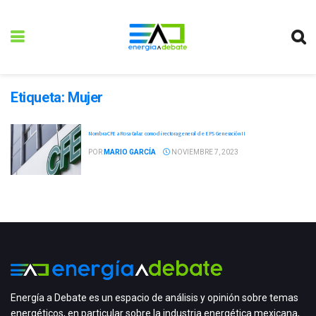
Etiqueta:
Mujer
Nombra CFE a Rosa Galaz como directora general de EPS Generación II
POR
MARIO GARCÍA
NOVIEMBRE 7, 2023
Energía a Debate es un espacio de análisis y opinión sobre temas
energéticos, en particular sobre la industria energética mexicana,