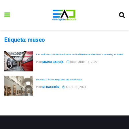
Etiqueta:
museo
Enel realiza exposición virtual sobre cambio climático con el Museo de Memoria y Tolerancia
POR
MARIO GARCÍA
DICIEMBRE 14, 2022
Iberdrola México entrega beca Museo del Prado
POR
REDACCIÓN
ABRIL 30, 2021