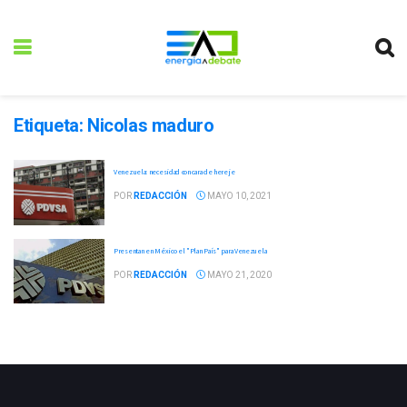
Etiqueta:
Nicolas maduro
Venezuela: necesidad con cara de hereje
POR
REDACCIÓN
MAYO 10, 2021
Presentan en México el "Plan País" para Venezuela
POR
REDACCIÓN
MAYO 21, 2020