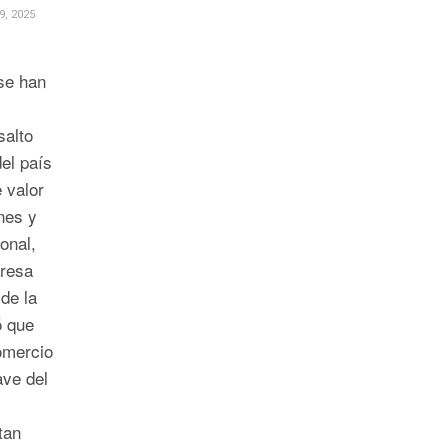
, 2025
 se han
salto
el país
 valor
ones y
onal,
eresa
 de la
ó que
omercio
ave del
tan