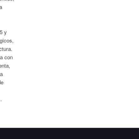
a
5 y
gicos,
ctura.
da con
enta,
ha
de
.