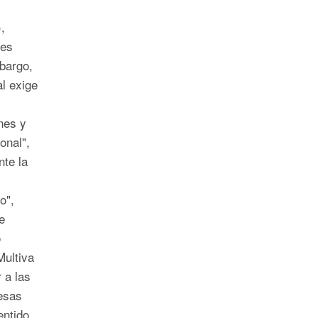
,
res
bargo,
al exige
ones y
onal",
te la
o",
e
o
Multiva
 a las
esas
entido,