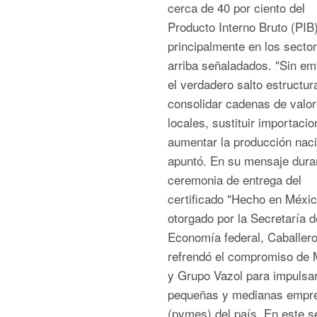
cerca de 40 por ciento del
Producto Interno Bruto (PIB)
principalmente en los secto
arriba señaladados. "Sin em
el verdadero salto estructur
consolidar cadenas de valor
locales, sustituir importaci
aumentar la producción naci
apuntó. En su mensaje duran
ceremonia de entrega del
certificado "Hecho en Méxic
otorgado por la Secretaría d
Economía federal, Caballer
refrendó el compromiso de 
y Grupo Vazol para impulsar
pequeñas y medianas empr
(pymes) del país. En este s