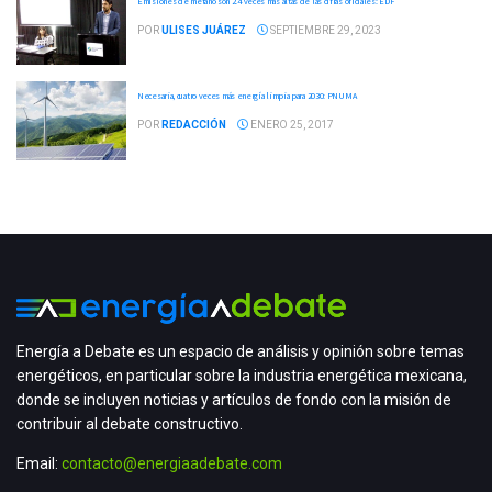
Emisiones de metano son 2.4 veces más altas de las cifras oficiales: EDF
POR
ULISES JUÁREZ
SEPTIEMBRE 29, 2023
Necesaria, cuatro veces más energía limpia para 2030: PNUMA
POR
REDACCIÓN
ENERO 25, 2017
Energía a Debate es un espacio de análisis y opinión sobre temas
energéticos, en particular sobre la industria energética mexicana,
donde se incluyen noticias y artículos de fondo con la misión de
contribuir al debate constructivo.
Email:
contacto@energiaadebate.com