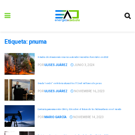
Etiqueta:
pnuma
Estados destinaron más recursos a atender incendios forestales en 2022
POR
ULISES JUÁREZ
JUNIO 3, 2024
Deuda “verde” en México alcanzó los 772 mil millones de pesos
POR
ULISES JUÁREZ
NOVIEMBRE 16, 2023
Contrasta panorama entre ONU y EIA sobre el futuro de los hidrocarburos en el mundo
POR
MARIO GARCÍA
NOVIEMBRE 14, 2023