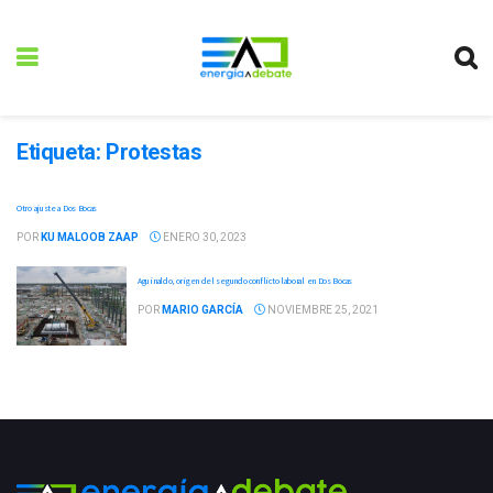
Etiqueta:
Protestas
Otro ajuste a Dos Bocas
POR
KU MALOOB ZAAP
ENERO 30, 2023
Aguinaldo, origen del segundo conflicto laboral en Dos Bocas
POR
MARIO GARCÍA
NOVIEMBRE 25, 2021