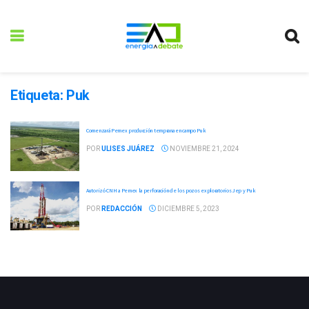
Etiqueta:
Puk
Comenzará Pemex producción temprana en campo Puk
POR
ULISES JUÁREZ
NOVIEMBRE 21, 2024
Autorizó CNH a Pemex la perforación de los pozos exploratorios Jep y Puk
POR
REDACCIÓN
DICIEMBRE 5, 2023