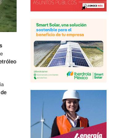
s
de
etróleo
ia
 de