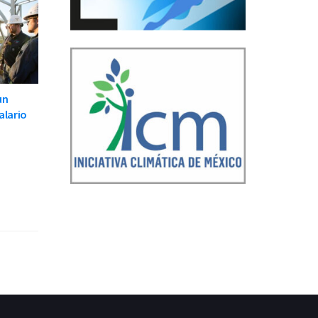
un
alario