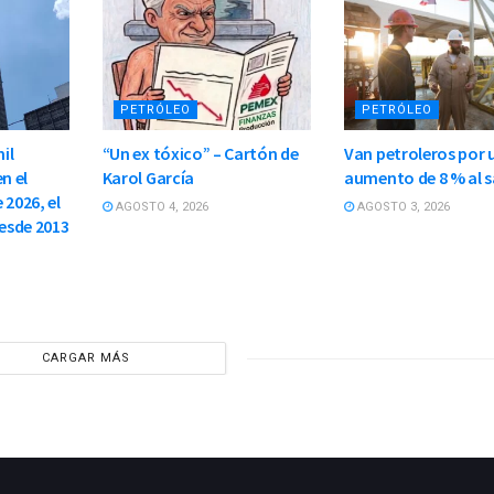
PETRÓLEO
PETRÓLEO
il
“Un ex tóxico” – Cartón de
Van petroleros por 
n el
Karol García
aumento de 8 % al s
 2026, el
AGOSTO 4, 2026
AGOSTO 3, 2026
esde 2013
CARGAR MÁS