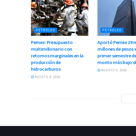
PETRÓLEO
PETRÓLEO
Pemex: Presupuesto
Aportó Pemex 29 m
multimillonario con
millones de pesos e
retornos marginales en la
primer semestre de
producción de
monto más bajo d
hidrocarburos
AGOSTO 4, 2026
AGOSTO 4, 2026