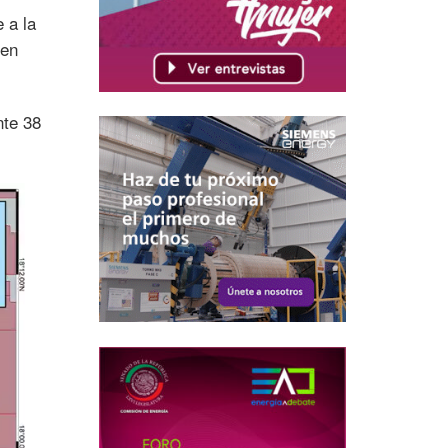
 a la
 en
nte 38