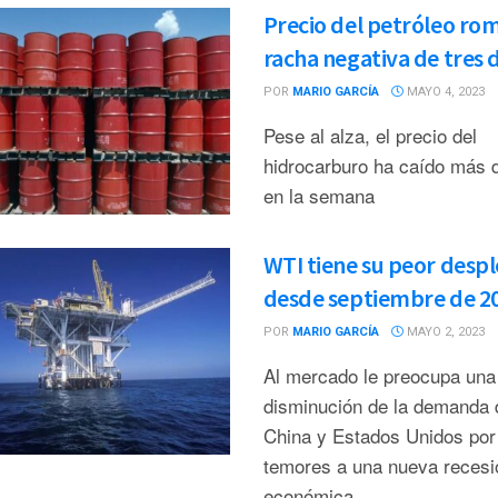
Precio del petróleo ro
racha negativa de tres 
POR
MARIO GARCÍA
MAYO 4, 2023
Pese al alza, el precio del
hidrocarburo ha caído más
en la semana
WTI tiene su peor desp
desde septiembre de 2
POR
MARIO GARCÍA
MAYO 2, 2023
Al mercado le preocupa una
disminución de la demanda 
China y Estados Unidos por
temores a una nueva recesi
económica