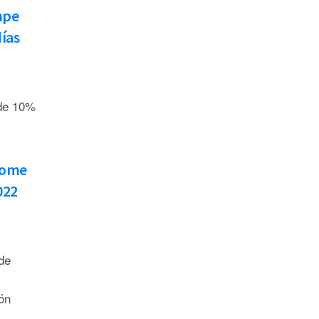
mpe
días
 de 10%
lome
022
de
ón