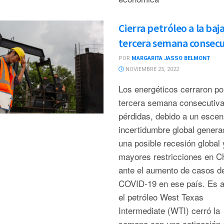
Cierra petróleo a la baj
tercera semana consecu
POR
MARGARITA JASSO BELMONT
NOVIEMBRE 25, 2022
Los energéticos cerraron po
tercera semana consecutiva
pérdidas, debido a un escen
incertidumbre global genera
una posible recesión global 
mayores restricciones en C
ante el aumento de casos d
COVID-19 en ese país. Es a
el petróleo West Texas
Intermediate (WTI) cerró la
semana con una cotización 