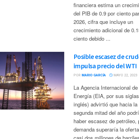
financiera estima un crecim
del PIB de 0.9 por ciento pa
2026, cifra que incluye un
crecimiento adicional de 0.1
ciento debido ...
Posible escasez de cru
impulsa precio del WTI
POR
MARIO GARCÍA
MAYO 22, 2023
La Agencia Internacional de
Energía (EIA, por sus siglas
inglés) advirtió que hacia la
segunda mitad del año podr
haber escasez de petróleo, 
demanda superaría la oferta
casi dos millones de barrile