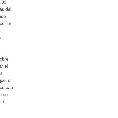
1.99
ias del
ido
or el
e
la
e
sobre
r el
os
ue, si
dos cae
o de
se