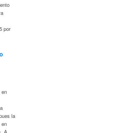
iento
ra
5 por
do
 en
ía
pues la
 en
s. A