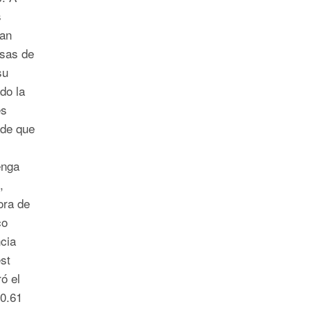
s
han
sas de
su
do la
es
ade que
enga
,
ora de
co
cia
st
ó el
 0.61