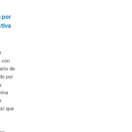
a por
tiva
r
 con
ario de
do por
y
hina
e
sí que
en