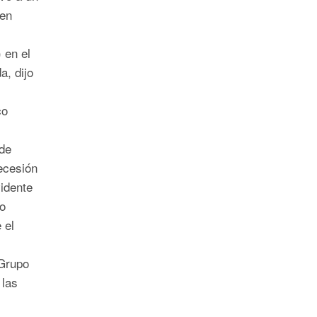
 en
 en el
a, dijo
co
 de
ecesión
vidente
o
 el
Grupo
 las