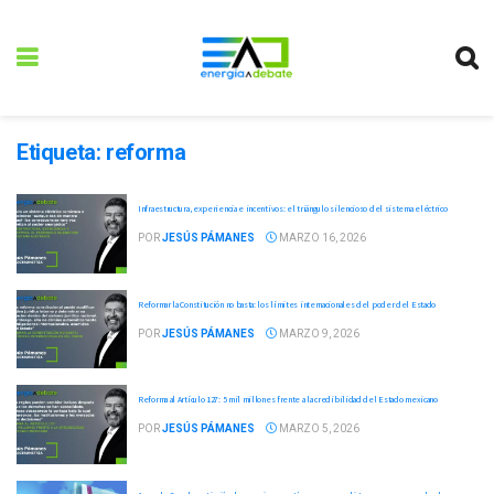
Etiqueta:
reforma
Infraestructura, experiencia e incentivos: el triángulo silencioso del sistema eléctrico
POR
JESÚS PÁMANES
MARZO 16, 2026
Reformar la Constitución no basta: los límites internacionales del poder del Estado
POR
JESÚS PÁMANES
MARZO 9, 2026
Reforma al Artículo 127: 5 mil millones frente a la credibilidad del Estado mexicano
POR
JESÚS PÁMANES
MARZO 5, 2026