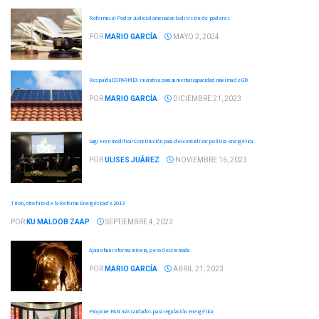
Reformas al Poder Judicial amenazan la división de poderes
POR
MARIO GARCÍA
MAYO 2, 2024
Respalda COPARMEX iniciativa para aumentar capacidad máxima de GD
POR
MARIO GARCÍA
DICIEMBRE 21, 2023
Sugieren modificar Constitución para descentralizar política energética
POR
ULISES JUÁREZ
NOVIEMBRE 16, 2023
Trion, otro hito de la Reforma Energética de 2013
POR
KU MALOOB ZAAP
SEPTIEMBRE 4, 2023
Aprueban reforma minera, pero descremada
POR
MARIO GARCÍA
ABRIL 21, 2023
Propone PAN más candados para regulación energética