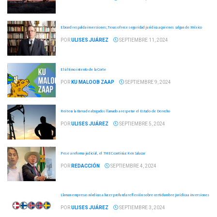
Ebrard respalda inversiones; Texas ofrece seguridad jurídica a quienes salgan de México
POR
ULISES JUÁREZ
SEPTIEMBRE 11, 2024
El último intento de la Corte
POR
KU MALOOB ZAAP
SEPTIEMBRE 9, 2024
Reitera la Barra de abogados llamado a respetar el Estado de Derecho
POR
ULISES JUÁREZ
SEPTIEMBRE 5, 2024
Pese a reforma judicial, el TMEC continúa: Ken Salazar
POR
REDACCIÓN
SEPTIEMBRE 4, 2024
Llaman empresas nórdicas a hacer profunda reflexión sobre certidumbre jurídica a inversiones
POR
ULISES JUÁREZ
SEPTIEMBRE 3, 2024