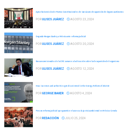
Aprueba Comisión de Puntos Constitucionales de San Lázaro desaparición de órganos autónomos
POR
ULISES JUÁREZ
AGOSTO 23, 2024
Degrada Morgan Stanley a México ante reforma judicial
POR
ULISES JUÁREZ
AGOSTO 20, 2024
Buscan comisionados de la CRE sumarse a la discusión sobre la desaparición del organismo
POR
ULISES JUÁREZ
AGOSTO 12, 2024
How investors and authorities got disoriented in the Energy Reform of 2013-18
POR
GEORGE BAKER
AGOSTO 4, 2024
Por una reforma judicial que garantice el acceso a la justicia ambiental en México: Cemda
POR
REDACCIÓN
JULIO 25, 2024