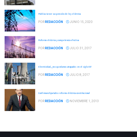
Publica Sener suspensión de ley eléctrica
POR
REDACCIÓN
JUNIO 15, 2020
Reforma eléctrica y competencia efectiva
POR
REDACCIÓN
JULIO 31, 2017
Electricidad, ¿nos quedamos atrapados en el siglo XX?
POR
REDACCIÓN
JULIO 8, 2017
Confirman diputados reforma eléctrica constitucional
POR
REDACCIÓN
NOVIEMBRE 1, 2013