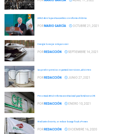
POR
MARIO GARCÍA
ABRIL 17, 2022
AMLO abre la puerta a cambios en reforma eléctrica
POR
MARIO GARCÍA
OCTUBRE 21, 2021
Energía: lo mejor está por venir
POR
REDACCIÓN
SEPTIEMBRE 14, 2021
Suspender permisos espantará inversiones, advierten
POR
REDACCIÓN
JUNIO 27, 2021
Presentará AMLO reforma constitucional para fortalecer a CFE
POR
REDACCIÓN
ENERO 10, 2021
Mediante decreto, se reduce la carga fiscal a Pemex
POR
REDACCIÓN
DICIEMBRE 16, 2020