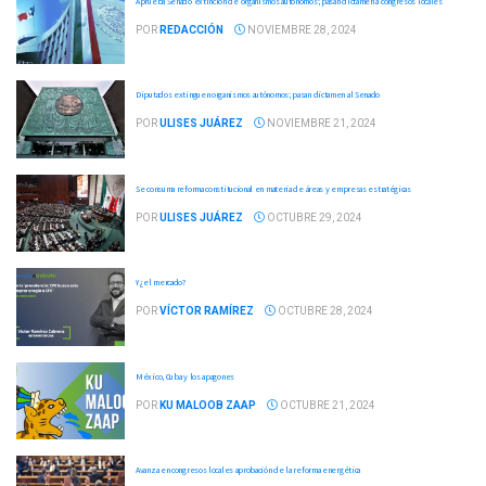
Aprueba Senado extinción de organismos autónomos; pasan dictamen a congresos locales
POR
REDACCIÓN
NOVIEMBRE 28, 2024
Diputados extinguen organismos autónomos; pasan dictamen al Senado
POR
ULISES JUÁREZ
NOVIEMBRE 21, 2024
Se consuma reforma constitucional en materia de áreas y empresas estratégicas
POR
ULISES JUÁREZ
OCTUBRE 29, 2024
Y ¿el mercado?
POR
VÍCTOR RAMÍREZ
OCTUBRE 28, 2024
México, Cuba y los apagones
POR
KU MALOOB ZAAP
OCTUBRE 21, 2024
Avanza en congresos locales aprobación de la reforma energética