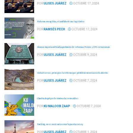
POR
ULISES JUÁREZ
OCTUBRE 17, 2024
Reforma energética, el analfabetismo legislativo
POR
RAMSÉS PECH
OCTUBRE 17, 2024
Alcanza mayoría calificada aprobación de reforma a Pemex y CFE en San Lázaro
POR
ULISES JUÁREZ
OCTUBRE 9, 2024
Viola diversos principios la reforma que prohibirá minería a cielo abierto
POR
ULISES JUÁREZ
OCTUBRE 7, 2024
Claudia da golpe de timón a las renovables
POR
KU MALOOB ZAAP
OCTUBRE 7, 2024
Fracking, no es necesario cerrar la puerta en Ley
POR
ULISES JUÁREZ
OCTUBRE 1, 2024