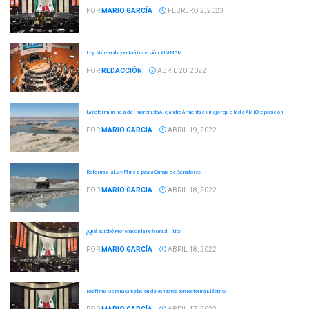
POR
MARIO GARCÍA
FEBRERO 2, 2023
Ley Minera ahuyentará inversión: AIMMGM
POR
REDACCIÓN
ABRIL 20, 2022
La reforma minera del morenista Alejandro Armenta es mejor que la de AMLO: oposición
POR
MARIO GARCÍA
ABRIL 19, 2022
Reforma a la Ley Minera pasa a Cámara de Senadores
POR
MARIO GARCÍA
ABRIL 18, 2022
¿Qué aprobó Morena con la reforma al litio?
POR
MARIO GARCÍA
ABRIL 18, 2022
Reafirma Morena cancelación de contratos con Reforma Eléctrica