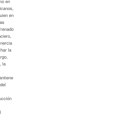
mo en
icanos,
uien en
tas
frenado
nciero,
inercia
har la
rgo,
, la
antiene
del
ucción
l