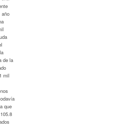
ente
l año
na
il
euda
l
la
a de la
ado
1 mil
enos
todavía
la que
(105.8
tados