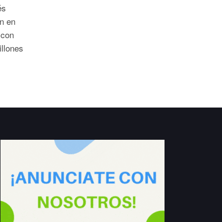
és
n en
 con
illones