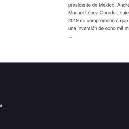
presidente de México, Andr
Manuel López Obrador, quie
2019 se comprometió a que
una inversión de ocho mil m
...
ia