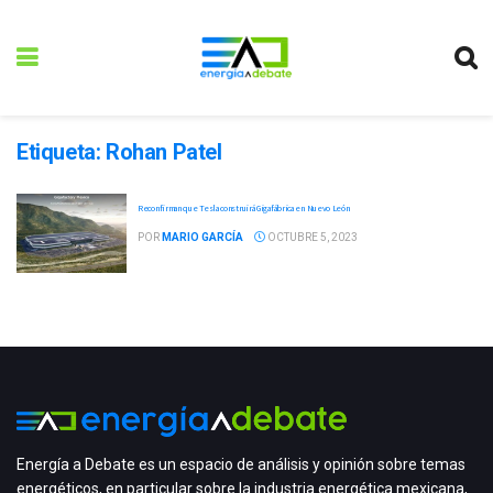
Etiqueta:
Rohan Patel
Reconfirman que Tesla construirá Gigafábrica en Nuevo León
POR
MARIO GARCÍA
OCTUBRE 5, 2023
Energía a Debate es un espacio de análisis y opinión sobre temas
energéticos, en particular sobre la industria energética mexicana,