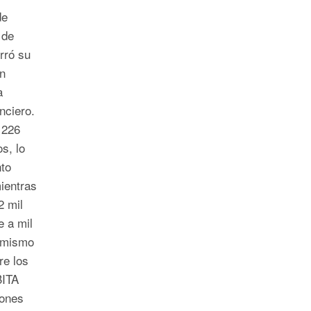
de
 de
rró su
n
a
nciero.
 226
s, lo
to
ientras
2 mil
e a mil
l mismo
re los
BITA
lones