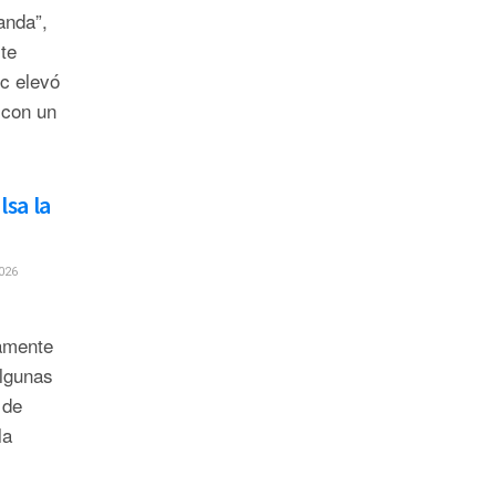
anda”,
te
ic elevó
 con un
lsa la
026
lamente
algunas
 de
la