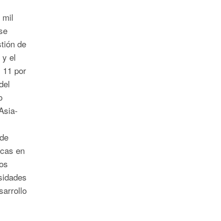
 mil
se
tión de
 y el
 11 por
del
o
Asia-
 de
icas en
los
sidades
sarrollo