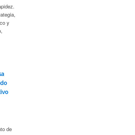
pidez.
ategia,
co y
,
sa
ndo
tivo
to de