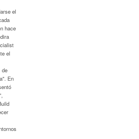
arse el
cada
ón hace
ndira
ialist
te el
s de
a". En
sentó
",
uild
ecer
ntornos