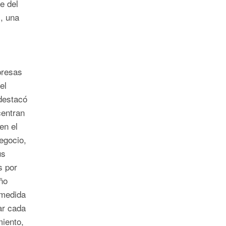
e del
, una
presas
el
 destacó
centran
en el
egocio,
us
s por
ño
 medida
ar cada
miento,