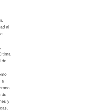
n.
dad al
de
,
última
d de
como
la
erado
n de
nes y
rgas.