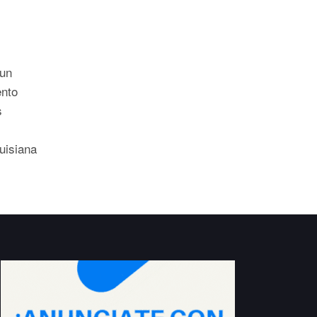
 un
nto
s
uisiana