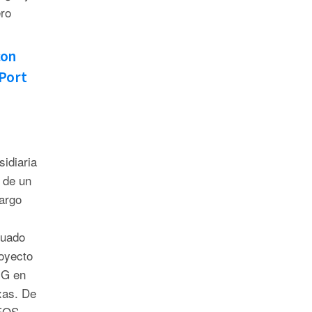
ro
con
 Port
idiaria
 de un
argo
cuado
oyecto
NG en
xas. De
NEOS