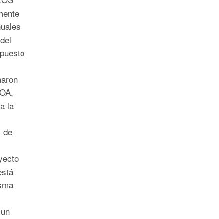
mente
nuales
del
opuesto
maron
HOA,
a la
s de
yecto
está
asma
 un