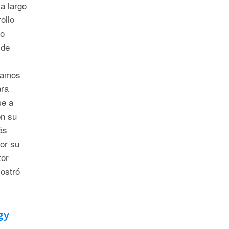
a largo
ollo
jo
 de
eramos
ara
se a
en su
ás
or su
tor
ostró
gy