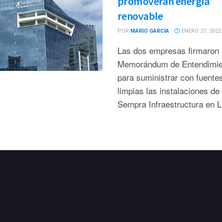
promoverán energía
renovable
POR
MARIO GARCÍA
ENERO 27, 2022
Las dos empresas firmaron
Memorándum de Entendimie
para suministrar con fuente
limpias las instalaciones de
Sempra Infraestructura en L