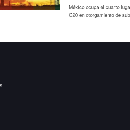
México ocupa el cuarto luga
G20 en otorgamiento de sub
ia