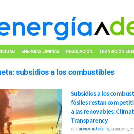
ICIDAD
ENERGÍAS LIMPIAS
REGULACIÓN
TRANSICIÓN ENE
ueta:
subsidios a los combustibles
Subsidios a los combust
fósiles restan competit
a las renovables: Clima
Transparency
POR
ULISES JUÁREZ
FEBRERO 2, 20