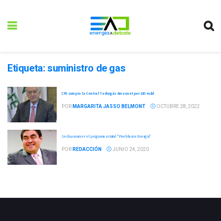
Etiqueta:
suministro de gas
CFE compra la Central Turbogás Amaunet por 180 mdd
POR
MARGARITA JASSO BELMONT
OCTUBRE 28, 2022
Se da a conocer el programa estatal "Puebla con Energía"
POR
REDACCIÓN
JUNIO 24, 2020