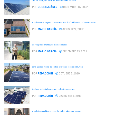
Crecerá energía distribuida 20% en México este año
POR
ULISES JUÁREZ
DICIEMBRE 16, 2022
Instalan 261.17 megawatts en Generación Distribuida en el primer semestre
POR
MARIO GARCÍA
AGOSTO 24, 2022
Se recupera demanda por paneles solares
POR
MARIO GARCÍA
DICIEMBRE 13, 2021
Continúa crecimiento de techos solares en México: ASOLMEX
POR
REDACCIÓN
OCTUBRE 2, 2020
Asolmex y diputados promueven los techos solares
POR
REDACCIÓN
DICIEMBRE 6, 2019
Instalarán 4.5 millones de m2 de techos solares en la CDMX