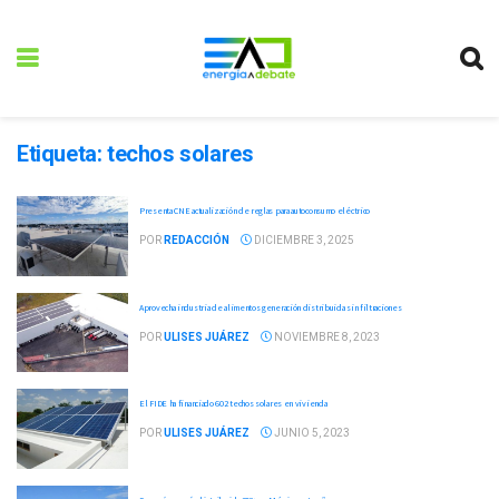
Etiqueta:
techos solares
Presenta CNE actualización de reglas para autoconsumo eléctrico
POR
REDACCIÓN
DICIEMBRE 3, 2025
Aprovecha industria de alimentos generación distribuida sin filtraciones
POR
ULISES JUÁREZ
NOVIEMBRE 8, 2023
El FIDE ha financiado 602 techos solares en vivienda
POR
ULISES JUÁREZ
JUNIO 5, 2023