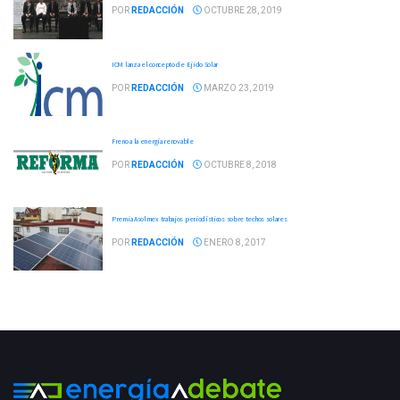
POR
REDACCIÓN
OCTUBRE 28, 2019
ICM lanza el concepto de Ejido Solar
POR
REDACCIÓN
MARZO 23, 2019
Freno a la energía renovable
POR
REDACCIÓN
OCTUBRE 8, 2018
Premia Asolmex trabajos periodísticos sobre techos solares
POR
REDACCIÓN
ENERO 8, 2017