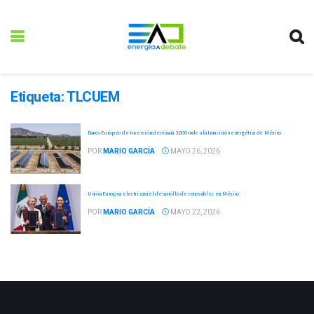
Etiqueta:
TLCUEM
Banco Europeo de Inversión destinará 3,000 mde a la transición energética de México
POR
MARIO GARCÍA
MAYO 26, 2026
Unión Europea electrizará el desarrollo de renovables en México
POR
MARIO GARCÍA
MAYO 22, 2026