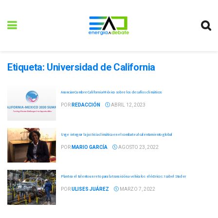
Etiqueta:
Universidad de California
Anuncian Cumbre California-México sobre los desafíos climáticos
POR
REDACCIÓN
ABRIL 12, 2023
Urge integrar la justicia climática en el combate al calentamiento global
POR
MARIO GARCÍA
AGOSTO 23, 2022
Plantea el talento un reto para la transición a vehículos eléctricos: Isabel Studer
POR
ULISES JUÁREZ
MARZO 7, 2022