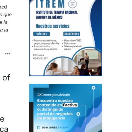
red
os que
e la
a la