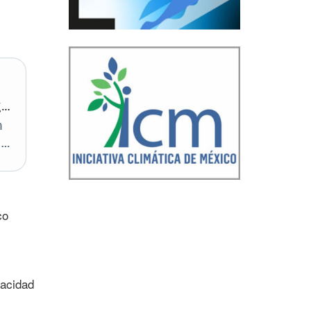
co
pacidad