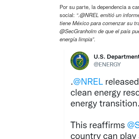
Por su parte, la dependencia a 
social:
“.@NREL emitió un informe 
tiene México para comenzar su tra
@SecGranholm de que el país pued
energía limpia”.