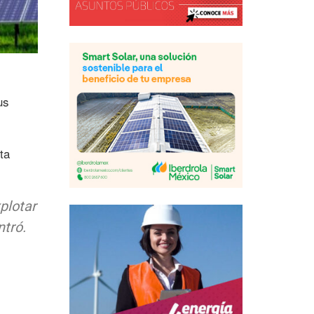
us
ta
xplotar
ntró.