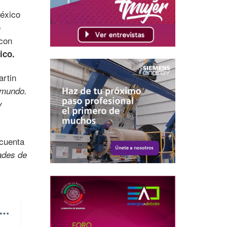
México
e
 con
ico.
artin
l mundo.
y
cuenta
ades de