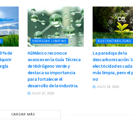
S
ENERGÍAS LIMPIAS
SUSTENTABILIDAD
9 % de
H2México reconoce
La paradoja de la
quirir
avances en la Guía Técnica
descarbonización: l
ergía
de Hidrógeno Verde y
electricidad es cada
destaca su importancia
más limpia, pero el 
para fortalecer el
no
desarrollo de la industria.
JULIO 24, 2026
JULIO 27, 2026
CARGAR MÁS