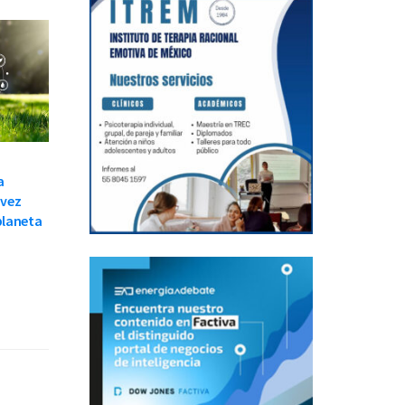
a
 vez
planeta