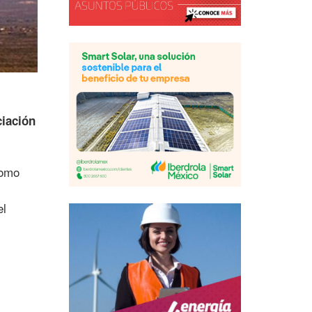
iación
como
el