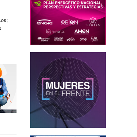
sos;
s