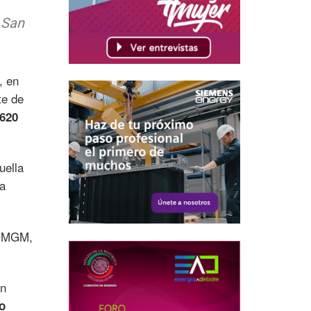
 San
, en
te de
 620
uella
a
AIMMGM,
an
o