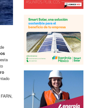
 de
eos
 esta
to
ero
ntado
a FARN,