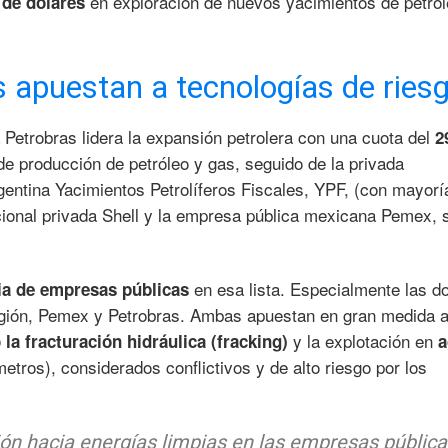
en exploración de nuevos yacimientos de petról
 de dólares
s apuestan a tecnologías de ries
 Petrobras lidera la expansión petrolera con una cuota del
2
e producción de petróleo y gas, seguido de la privada
entina Yacimientos Petrolíferos Fiscales, YPF, (con mayorí
acional privada Shell y la empresa pública mexicana Pemex,
en esa lista. Especialmente las d
ia de empresas públicas
región, Pemex y Petrobras. Ambas apuestan en gran medida 
y la explotación en
la fracturación hidráulica (fracking)
a
etros), considerados conflictivos y de alto riesgo por los
ión hacia energías limpias en las empresas pública