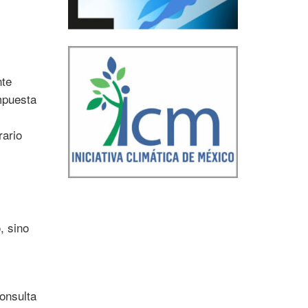
nte
mpuesta
rario
, sino
consulta