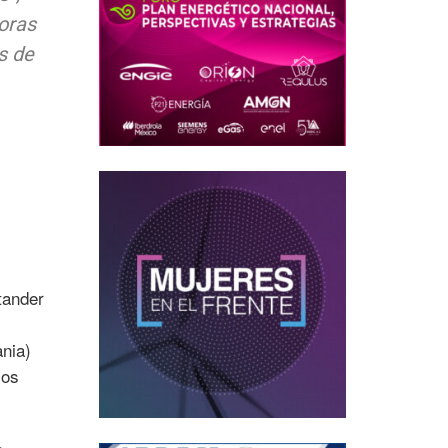
oras
s de
tander
nia)
los