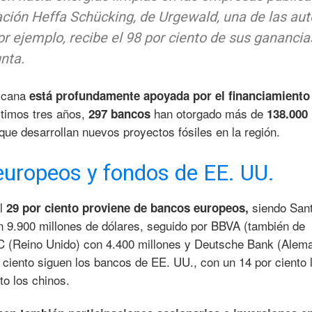
ación Heffa Schücking, de Urgewald, una de las aut
or ejemplo, recibe el 98 por ciento de sus ganancia
nta.
ricana
está profundamente apoyada por el financiamiento
últimos tres años,
han otorgado más de
297 bancos
138.000
ue desarrollan nuevos proyectos fósiles en la región.
europeos y fondos de EE. UU.
el
siendo San
29 por ciento proviene de bancos europeos,
n 9.900 millones de dólares, seguido por BBVA (también de
 (Reino Unido) con 4.400 millones y Deutsche Bank (Alema
 ciento siguen los bancos de EE. UU., con un 14 por ciento 
to los chinos.