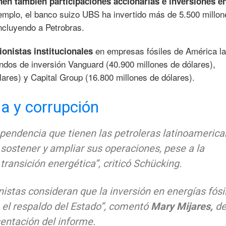
nen también participaciones accionarias e inversiones e
emplo, el banco suizo UBS ha invertido más de 5.500 millon
ncluyendo a Petrobras.
en empresas fósiles de América la
ionistas institucionales
ndos de inversión Vanguard (40.900 millones de dólares),
ares) y Capital Group (16.800 millones de dólares).
a y corrupción
dependencia que tienen las petroleras latinoameric
 sostener y ampliar sus operaciones, pese a la
transición energética”, criticó Schücking.
nistas consideran que la inversión en energías fósi
 el respaldo del Estado”, comentó
Mary Mijares,
d
entación del informe.