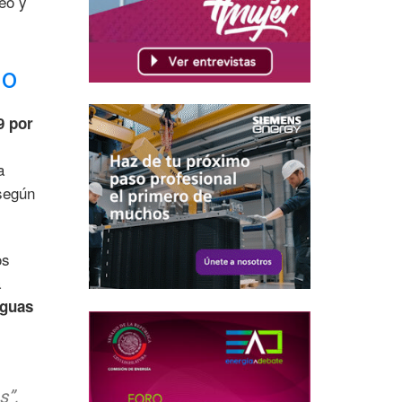
eo y
go
9 por
a
 según
os
a
guas
s”,