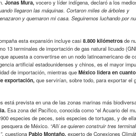
n.
vocero y líder indígena, declaró a los medio
Jonas Mura,
uando llegaron las máquinas. Cortaron miles de árboles y
menazaron y quemaron mi casa. Seguiremos luchando por nu
compaña esta expansión incluye casi
de n
8.800 kilómetros
omo 13 terminales de importación de gas natural licuado (GN
, que apuesta a convertirse en un nodo latinoamericano de c
igencia artificial estadounidenses y chinos, es el mayor imp
idad de importación, mientras que
México lidera en cuanto
que servirían, sobre todo, para exportar el 
de exportación,
s está prevista en una de las zonas marinas más biodivers
Esa zona del Pacífico, conocida como “el Acuario del m
nia.
 900 especies de peces, seis especies de tortugas, y de ell
ón pesquera de México.
“Allí se quieren construir tres termina
cuestiona
experto de Conexiones Climát
s”,
Pablo Montaño,