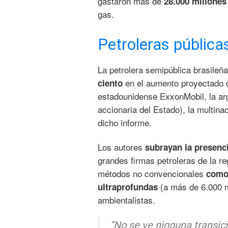
gastaron más de
28.000 millones
gas.
Petroleras pública
La petrolera semipública brasileña
en el aumento proyectado d
ciento
estadounidense ExxonMobil, la arg
accionaria del Estado), la multin
dicho informe.
Los autores
subrayan la presenc
grandes firmas petroleras de la 
métodos no convencionales
como 
(a más de 6.000 m
ultraprofundas
ambientalistas.
“No se ve ninguna transic