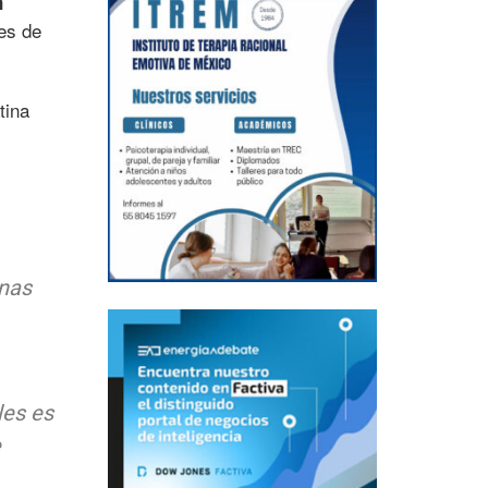
n
es de
tina
anas
les es
e