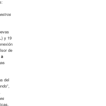
s:
estros
uevas
L) y 19
onexión
ulsor de
 a
gas
as del
undo”,
a
les
icas,