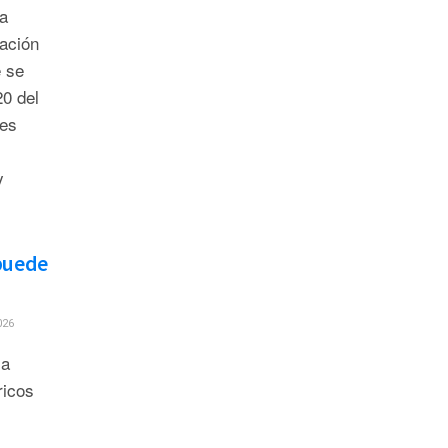
a
lación
e se
0 del
les
y
 puede
026
la
ricos