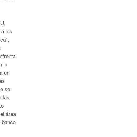
NU,
 a los
ca”,
s
nfrenta
n la
 a un
las
ue se
 las
to
 el área
l banco