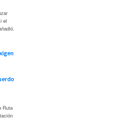
nzar
 el
añadió.
exigen
uerdo
e Ruta
tación