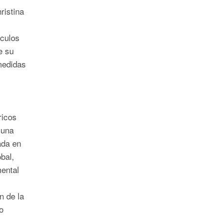
ristina
culos
e su
medidas
.
ricos
 una
ada en
bal,
ental
n de la
o