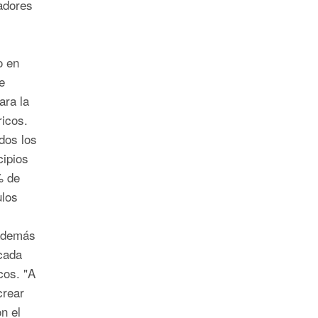
adores
s
o en
e
ara la
ricos.
dos los
cipios
% de
ulos
 además
cada
cos. "A
crear
n el