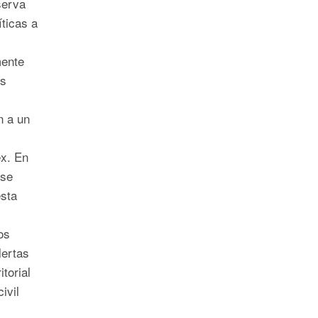
serva
íticas a
mente
ís
n a un
x. En
 se
sta
os
lertas
itorial
ivil