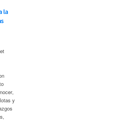
 la
as
et
on
to
nocer,
lotas y
lazgos
s,