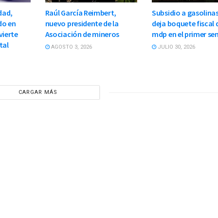
dad,
Raúl García Reimbert,
Subsidio a gasolinas
do en
nuevo presidente de la
deja boquete fiscal 
vierte
Asociación de mineros
mdp en el primer se
tal
AGOSTO 3, 2026
JULIO 30, 2026
CARGAR MÁS