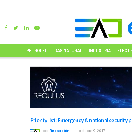
PETRÓLEO
GAS NATURAL
INDUSTRIA
ELECTR
Priority list: Emergency & national security p
por
Redacción
octubre 9, 2017