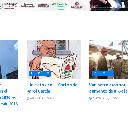
PETRÓLEO
PETRÓLEO
il
“Un ex tóxico” – Cartón de
Van petroleros por 
n el
Karol García
aumento de 8 % al s
 2026, el
AGOSTO 4, 2026
AGOSTO 3, 2026
esde 2013