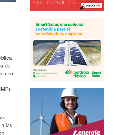
ública
os de
on uno
(IMP).
sto
 a las
on