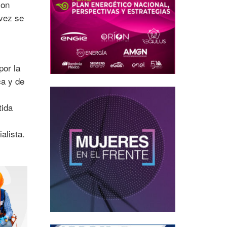
con
vez se
por la
ca y de
tida
alista.