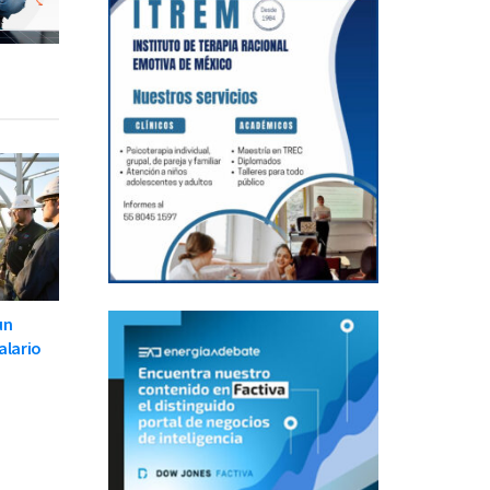
un
alario