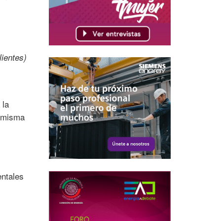
lientes)
 la
, misma
entales