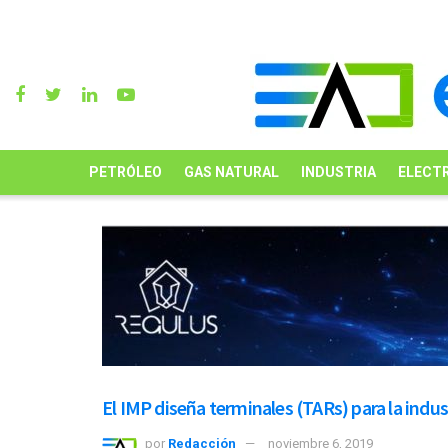
PETRÓLEO
GAS NATURAL
INDUSTRIA
ELECTR
El IMP diseña terminales (TARs) para la indus
por
Redacción
noviembre 6, 2019