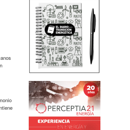
icanos
ún
imonio
ntiene