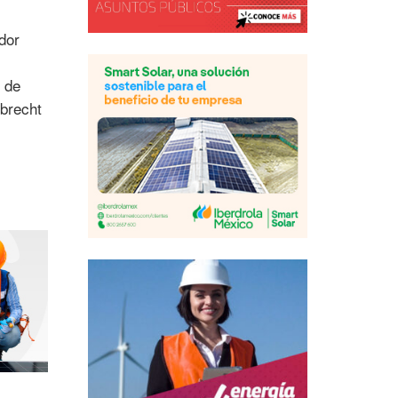
dor
l de
ebrecht