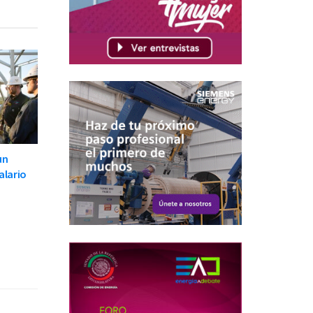
un
alario