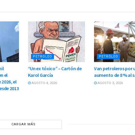
PETRÓLEO
PETRÓLEO
il
“Un ex tóxico” – Cartón de
Van petroleros por 
n el
Karol García
aumento de 8 % al s
 2026, el
AGOSTO 4, 2026
AGOSTO 3, 2026
esde 2013
CARGAR MÁS