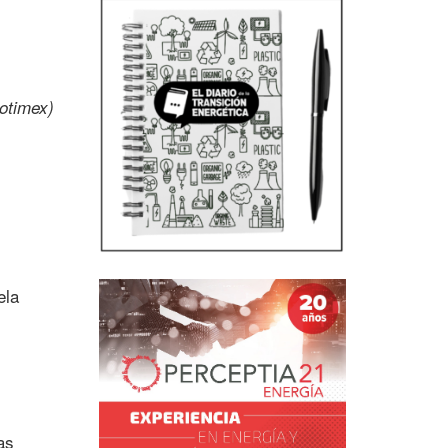
otimex)
ela
as