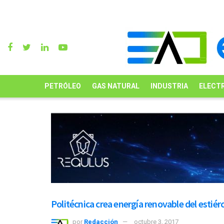
PETRÓLEO
GAS NATURAL
INDUSTRIA
ELECTR
Politécnica crea energía renovable del estié
por
Redacción
octubre 3, 2017