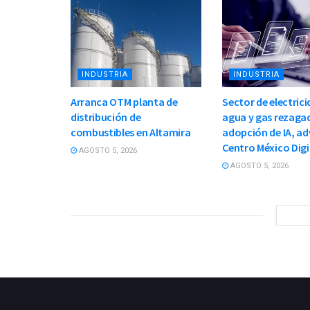
INDUSTRIA
INDUSTRIA
Arranca OTM planta de
Sector de electrici
distribución de
agua y gas rezaga
combustibles en Altamira
adopción de IA, ad
Centro México Digi
AGOSTO 5, 2026
AGOSTO 5, 2026