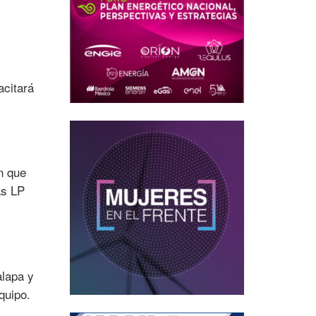
acitará
ón que
as LP
alapa y
quipo.