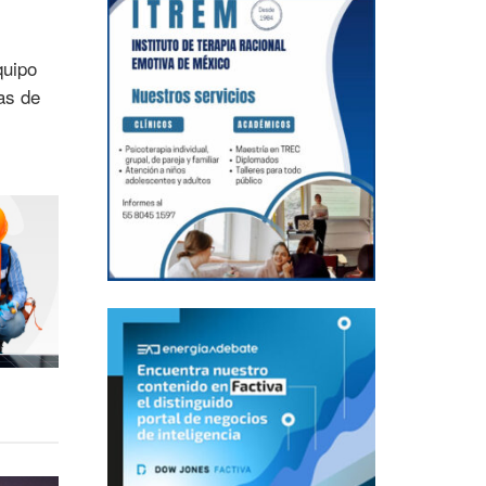
quipo
as de