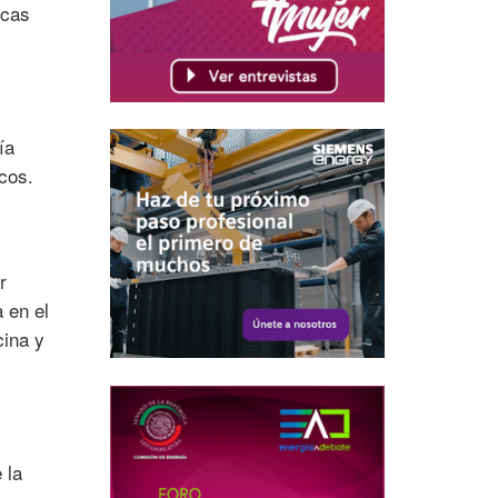
icas
ía
cos.
r
 en el
cina y
 la