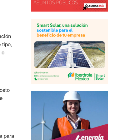
ación
tipo,
 o
costo
ue
a para