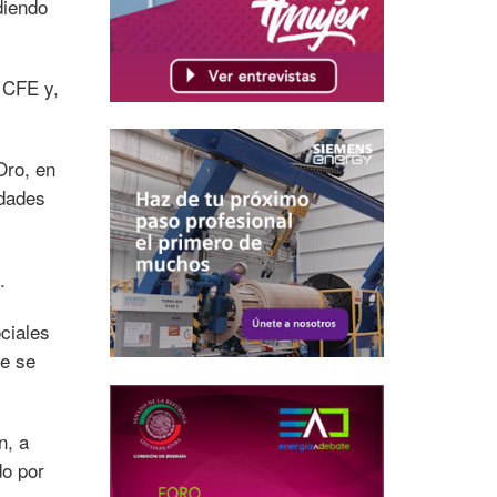
diendo
e CFE y,
Oro, en
idades
.
ciales
ue se
n, a
do por