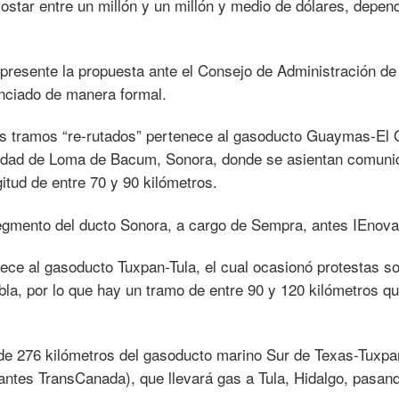
ostar entre un millón y un millón y medio de dólares, depen
e presente la propuesta ante el Consejo de Administración d
nciado de manera formal.
los tramos “re-rutados” pertenece al gasoducto Guaymas-El 
unidad de Loma de Bacum, Sonora, donde se asientan comun
itud de entre 70 y 90 kilómetros.
gmento del ducto Sonora, a cargo de Sempra, antes IEnova
ce al gasoducto Tuxpan-Tula, el cual ocasionó protestas so
a, por lo que hay un tramo de entre 90 y 120 kilómetros q
 de 276 kilómetros del gasoducto marino Sur de Texas-Tuxpa
ntes TransCanada), que llevará gas a Tula, Hidalgo, pasan