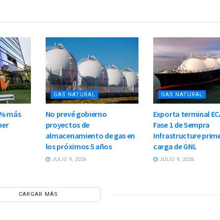
GAS NATURAL
GAS NATURAL
 % más
No prevé gobierno
Exporta terminal E
mer
proyectos de
Fase 1 de Sempra
almacenamiento de gas en
Infrastructure prim
los próximos 5 años
carga de GNL
JULIO 9, 2026
JULIO 9, 2026
CARGAR MÁS