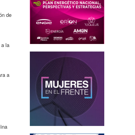
ión de
a la
ara a
lina