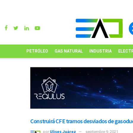
PETRÓLEO
GAS NATURAL
INDUSTRIA
ELECTR
Construirá CFE tramos desviados de gasoduc
por
Ulises Juárez
septiembre 9, 2021