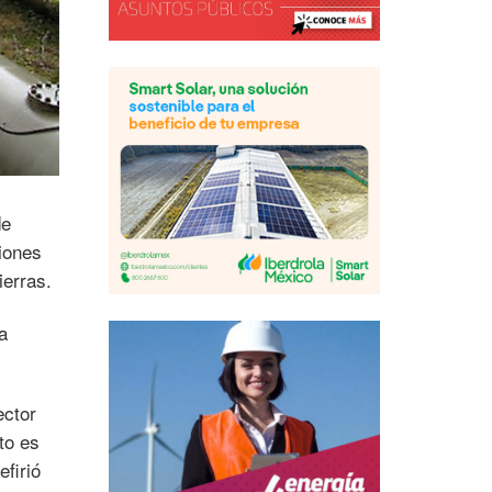
de
iones
ierras.
a
ector
to es
firió