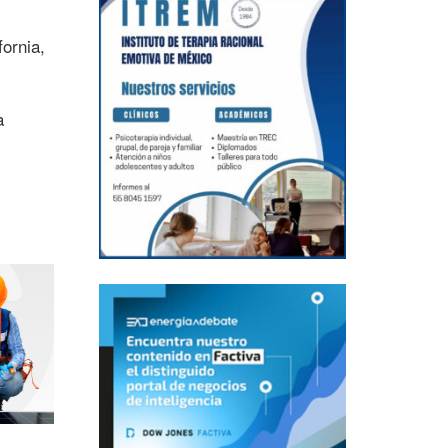
ornia,
a