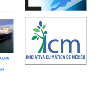
CA LNG
era