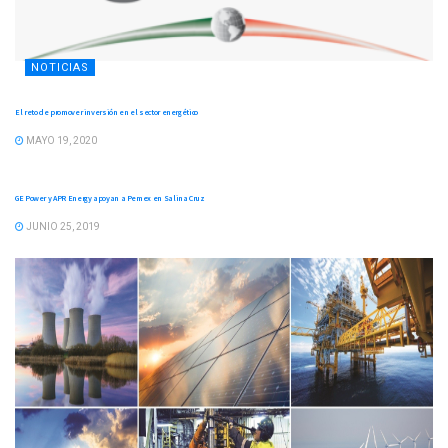
NOTICIAS
El reto de promover inversión en el sector energético
MAYO 19, 2020
NOTICIAS
GE Power y APR Energy apoyan a Pemex en Salina Cruz
JUNIO 25, 2019