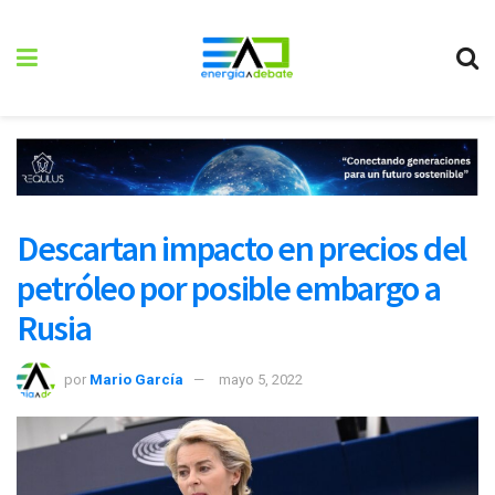
Descartan impacto en precios del
petróleo por posible embargo a
Rusia
por
Mario García
mayo 5, 2022