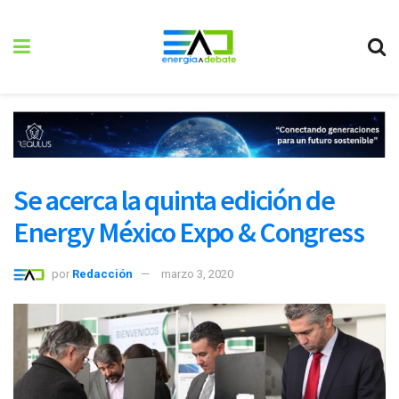
Se acerca la quinta edición de
Energy México Expo & Congress
por
Redacción
marzo 3, 2020