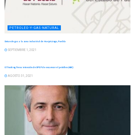
PETROLEO-Y-GAS-NATURAL
Dotan de gas a la zona industrial de Huejotzingo, Puebla
SEPTIEMBRE 1, 2021
PETROLEO-Y-GAS-NATURAL
El fracking frena intención de OPEP de encarecer el petróleo (ABC)
AGOSTO 31, 2021