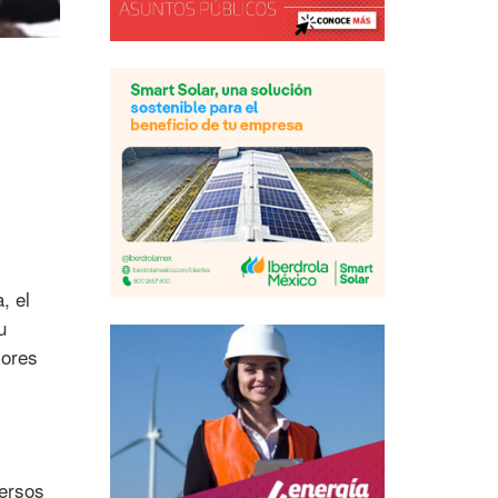
, el
u
jores
versos