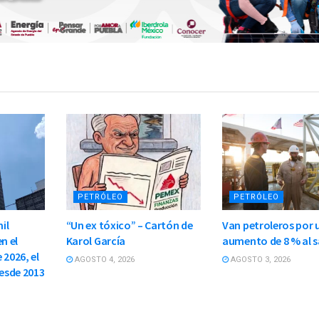
PETRÓLEO
PETRÓLEO
il
“Un ex tóxico” – Cartón de
Van petroleros por 
n el
Karol García
aumento de 8 % al s
 2026, el
AGOSTO 4, 2026
AGOSTO 3, 2026
esde 2013