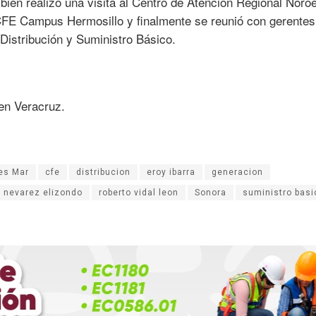
mbién realizó una visita al Centro de Atención Regional Noroe
 CFE Campus Hermosillo y finalmente se reunió con gerentes
Distribución y Suministro Básico.
 en Veracruz.
es Mar
cfe
distribucion
eroy ibarra
generacion
nevarez elizondo
roberto vidal leon
Sonora
suministro basi